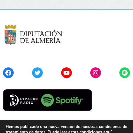
Facebook
Twitter
YouTube
Instagram
Spo
Hemos publicado una nueva versión de nuestras condiciones de
tratamiento de datos. Puede leer estas condiciones
aquí
.