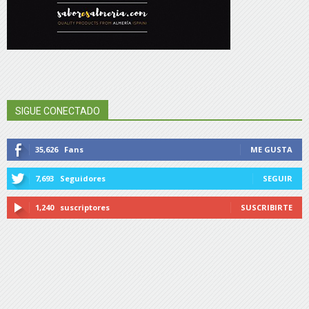
SIGUE CONECTADO
35,626
Fans
ME GUSTA
7,693
Seguidores
SEGUIR
1,240
suscriptores
SUSCRIBIRTE