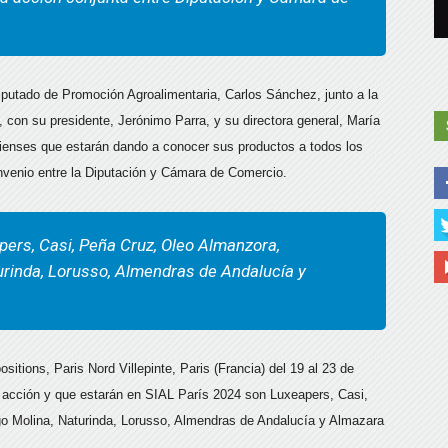
iputado de Promoción Agroalimentaria, Carlos Sánchez, junto a la
con su presidente, Jerónimo Parra, y su directora general, María
enses que estarán dando a conocer sus productos a todos los
convenio entre la Diputación y Cámara de Comercio.
ers, Casi, Peña Cruz, Oleo Almanzora,
urinda, Lorusso, Almendras de Andalucía y
ositions, Paris Nord Villepinte, Paris (Francia) del 19 al 23 de
 acción y que estarán en SIAL París 2024 son Luxeapers, Casi,
go Molina, Naturinda, Lorusso, Almendras de Andalucía y Almazara