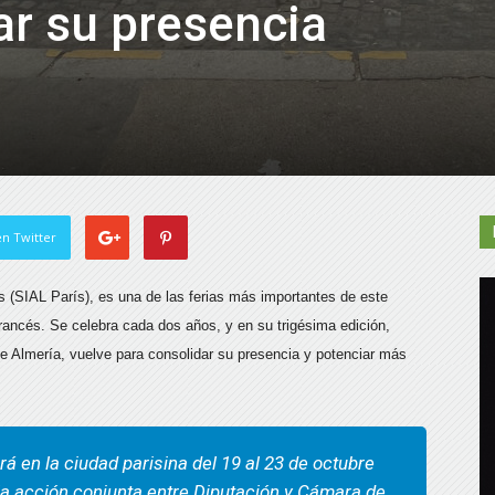
ar su presencia
n Twitter
ís (SIAL París), es una de las ferias más importantes de este
francés. Se celebra cada dos años, y en su trigésima edición,
de Almería, vuelve para consolidar su presencia y potenciar más
á en la ciudad parisina del 19 al 23 de octubre
la acción conjunta entre Diputación y Cámara de