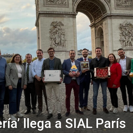
de
Almería
ía’ llega a SIAL París