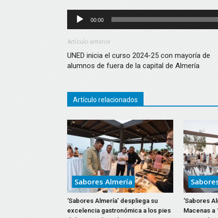
Reproductor
00:00
de
audio
Artículo anterior
UNED inicia el curso 2024-25 con mayoría de
alumnos de fuera de la capital de Almería
Artículo relacionados
Sabores Almería
Sabores
‘Sabores Almería’ despliega su
‘Sabores Al
excelencia gastronómica a los pies
Macenas a 