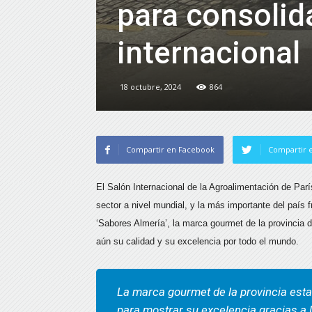
para consolid
internacional
18 octubre, 2024
864
Compartir en Facebook
Compartir e
El Salón Internacional de la Agroalimentación de Par
sector a nivel mundial, y la más importante del país 
‘Sabores Almería’, la marca gourmet de la provincia 
aún su calidad y su excelencia por todo el mundo.
La marca gourmet de la provincia estar
para mostrar su excelencia gracias a 