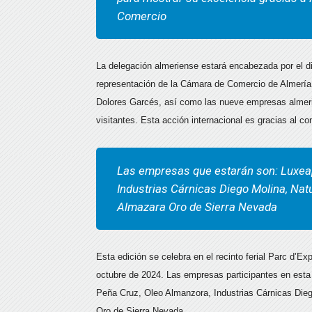
Comercio
La delegación almeriense estará encabezada por el d
representación de la Cámara de Comercio de Almería, 
Dolores Garcés, así como las nueve empresas almeri
visitantes. Esta acción internacional es gracias al 
Las empresas que estarán son: Luxeap
Industrias Cárnicas Diego Molina, Nat
Almazara Oro de Sierra Nevada
Esta edición se celebra en el recinto ferial Parc d’Exp
octubre de 2024. Las empresas participantes en esta
Peña Cruz, Oleo Almanzora, Industrias Cárnicas Die
Oro de Sierra Nevada.