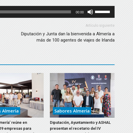
Utiliza
00:00
las
teclas
Artículo siguiente
de
Diputación y Junta dan la bienvenida a Almería a
más de 100 agentes de viajes de Irlanda
flecha
arriba/abajo
para
aumentar
o
disminuir
el
volumen.
 Almería
Sabores Almería
mería’ reúne en
Diputación, Ayuntamiento y ASHAL
19 empresas para
presentan el recetario del IV