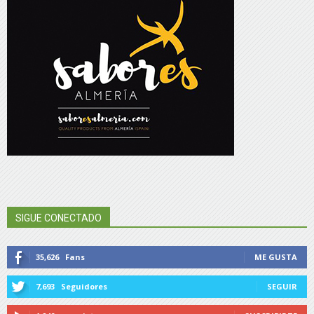
SIGUE CONECTADO
35,626
Fans
ME GUSTA
7,693
Seguidores
SEGUIR