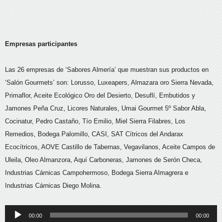
Empresas participantes
Las 26 empresas de ‘Sabores Almería’ que muestran sus productos en
‘Salón Gourmets’ son: Lorusso, Luxeapers, Almazara oro Sierra Nevada,
Primaflor, Aceite Ecológico Oro del Desierto, Desuflí, Embutidos y
Jamones Peña Cruz, Licores Naturales, Umai Gourmet 5º Sabor Abla,
Cocinatur, Pedro Castaño, Tío Emilio, Miel Sierra Filabres, Los
Remedios, Bodega Palomillo, CASI, SAT Cítricos del Andarax
Ecocítricos, AOVE Castillo de Tabernas, Vegavilanos, Aceite Campos de
Uleila, Oleo Almanzora, Aquí Carboneras, Jamones de Serón Checa,
Industrias Cárnicas Campohermoso, Bodega Sierra Almagrera e
Industrias Cárnicas Diego Molina.
Reproductor
00:00
00:00