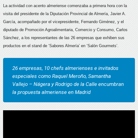
La actividad con acento almeriense comenzaba a primera hora con la
visita del presidente de la Diputación Provincial de Almería, Javier A.
García, acompañado por el vicepresidente, Fernando Giménez, y el
diputado de Promoción Agroalimentaria, Comercio y Consumo, Carlos
Sánchez, a los representantes de las 26 empresas que exhiben sus
productos en el stand de ‘Sabores Almería’ en ‘Salón Gourmets’.
26 empresas, 10 chefs almerienses e invitados
especiales como Raquel Meroño, Samantha
Vallejo – Nágera y Rodrigo de la Calle encumbran
la propuesta almeriense en Madrid