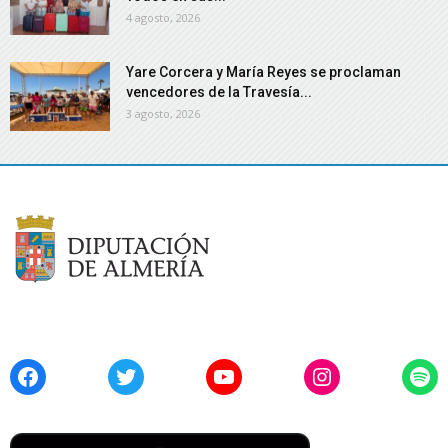
4 agosto, 2026
Yare Corcera y María Reyes se proclaman
vencedores de la Travesía...
3 agosto, 2026
Facebook
Twitter
YouTube
Instagram
Spo