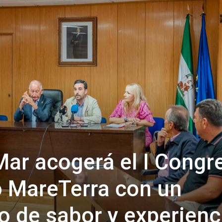
de
Almería
ar acogerá el I Congr
 MareTerra con un
o de sabor y experienc