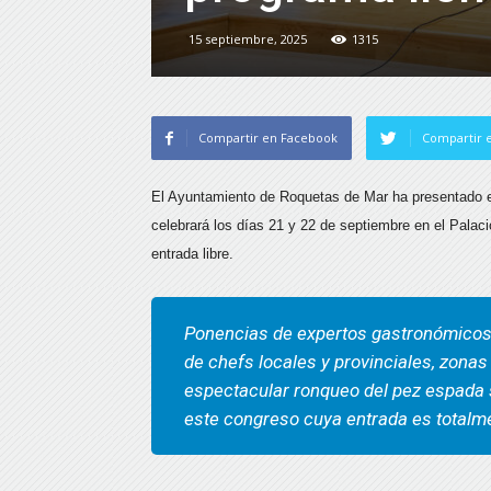
15 septiembre, 2025
1315
Compartir en Facebook
Compartir e
El Ayuntamiento de Roquetas de Mar ha presentado e
celebrará los días 21 y 22 de septiembre en el Palac
entrada libre.
Ponencias de expertos gastronómicos
de chefs locales y provinciales, zonas d
espectacular ronqueo del pez espada s
este congreso cuya entrada es totalm