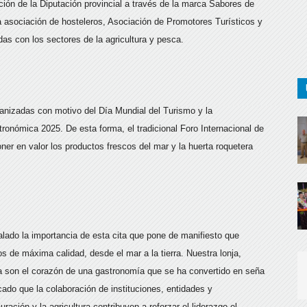
ación de la Diputación provincial a través de la marca Sabores de
 asociación de hosteleros, Asociación de Promotores Turísticos y
das con los sectores de la agricultura y pesca.
anizadas con motivo del Día Mundial del Turismo y la
nómica 2025. De esta forma, el tradicional Foro Internacional de
ner en valor los productos frescos del mar y la huerta roquetera
lado la importancia de esta cita que pone de manifiesto que
s de máxima calidad, desde el mar a la tierra. Nuestra lonja,
la son el corazón de una gastronomía que se ha convertido en seña
ado que la colaboración de instituciones, entidades y
ración y la agricultura contribuyen a reforzar el liderazgo el