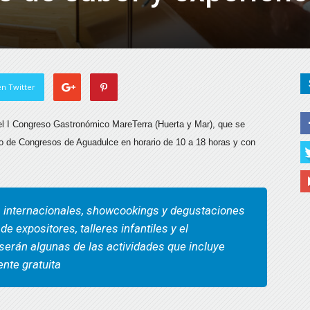
n Twitter
l I Congreso Gastronómico MareTerra (Huerta y Mar), que se
io de Congresos de Aguadulce en horario de 10 a 18 horas y con
 internacionales, showcookings y degustaciones
e expositores, talleres infantiles y el
erán algunas de las actividades que incluye
ente gratuita