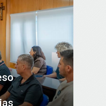
eso
ias