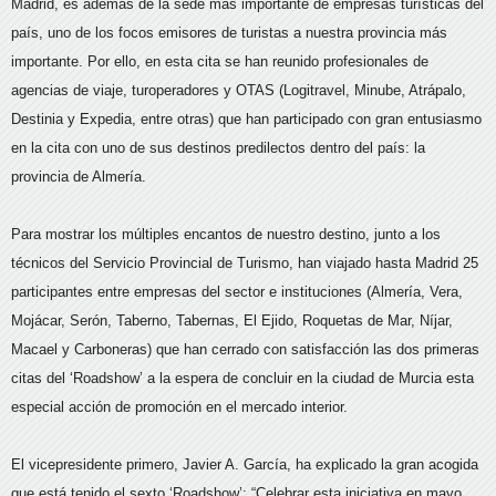
Madrid, es además de la sede más importante de empresas turísticas del
país, uno de los focos emisores de turistas a nuestra provincia más
importante. Por ello, en esta cita se han reunido profesionales de
agencias de viaje, turoperadores y OTAS (Logitravel, Minube, Atrápalo,
Destinia y Expedia, entre otras) que han participado con gran entusiasmo
en la cita con uno de sus destinos predilectos dentro del país: la
provincia de Almería.
Para mostrar los múltiples encantos de nuestro destino, junto a los
técnicos del Servicio Provincial de Turismo, han viajado hasta Madrid 25
participantes entre empresas del sector e instituciones (Almería, Vera,
Mojácar, Serón, Taberno, Tabernas, El Ejido, Roquetas de Mar, Níjar,
Macael y Carboneras) que han cerrado con satisfacción las dos primeras
citas del ‘Roadshow’ a la espera de concluir en la ciudad de Murcia esta
especial acción de promoción en el mercado interior.
El vicepresidente primero, Javier A. García, ha explicado la gran acogida
que está tenido el sexto ‘Roadshow’: “Celebrar esta iniciativa en mayo