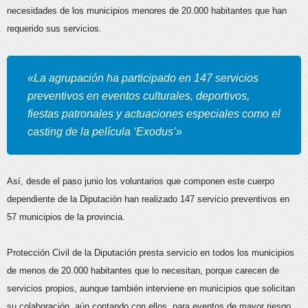
necesidades de los municipios menores de 20.000 habitantes que han
requerido sus servicios.
«La agrupación ha participado en 147 servicios
preventivos en eventos culturales, deportivos,
fiestas patronales y actuaciones especiales como el
casting de la película ‘Exodus’»
Así, desde el paso junio los voluntarios que componen este cuerpo
dependiente de la Diputación han realizado 147 servicio preventivos en
57 municipios de la provincia.
Protección Civil de la Diputación presta servicio en todos los municipios
de menos de 20.000 habitantes que lo necesitan, porque carecen de
servicios propios, aunque también interviene en municipios que solicitan
su colaboración, aún contando con ellos, para eventos de mayor riesgo