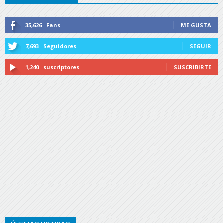
35,626
Fans
ME GUSTA
7,693
Seguidores
SEGUIR
1,240
suscriptores
SUSCRIBIRTE