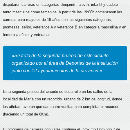
disputaron carreras en categorías Benjamín, alevín, infantil y cadete
tanto masculina como femenina. A partir de las 19:00h comenzaron las
carreras para mayores de 18 años con las siguientes categorías,
promesas, señor, veteranos A y veteranos B en categoría masculina y en
femenina sénior y veteranas.
«Se trata de la segunda prueba de este circuito
organizado por el área de Deportes de la Institución
junto con 12 ayuntamientos de la provincia»
Esta segunda prueba del circuito se desarrollo en las calles de la
localidad de María con un recorrido urbano de 2 km de longitud, donde
los atletas tuvieron que dar cuatro vueltas para completar el recorrido
(haciendo un total de 8Km).
El programa de carreras populares continúa el próximo Domingo 7 de