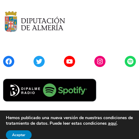
Facebook
Twitter
YouTube
Instagram
Spo
Hemos publicado una nueva versión de nuestras condiciones de
tratamiento de datos. Puede leer estas condiciones
aquí
.
Contacto
Aviso Legal
Privacidad
Cookies
Aceptar
© 2021 Diputación de Almería. Todos los derechos reservados.