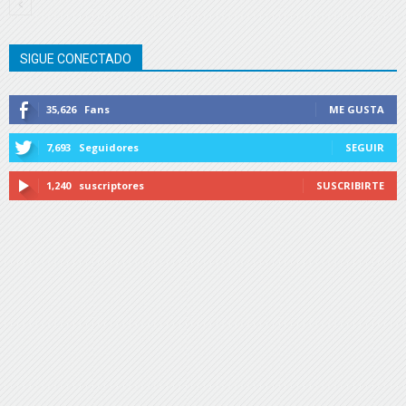
SIGUE CONECTADO
35,626
Fans
ME GUSTA
7,693
Seguidores
SEGUIR
1,240
suscriptores
SUSCRIBIRTE