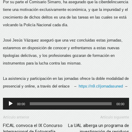
Por su parte el Comisario Simarro, ha asegurado que la ciberdelincuencia
tiene una motivación exclusivamente económica, y que la impunidad y el
crecimiento de dichos delitos es una de las tareas en las cuales se está
volcando la Policía Nacional cada día.
José Jesús Vázquez aseguró que una vez concluidas estas jornadas,
estaremos en disposición de conocer y enfrentarnos a estas nuevas
tipologías delictivas, y los profesionales gozaran de formación en
instrumentos para la lucha contra las mismas.
La asistencia y participación en las jornadas ofrece la doble modalidad de
presencial y online, a través del enlace
–
https://n9.cl/jornadasuned
–
Reproductor
00:00
00:00
de
audio
Artículo anterior
Artículo siguiente
FICAL convoca el IX Concurso
La UAL alberga un programa de
Internacional de Fotografía
investigación de residuos