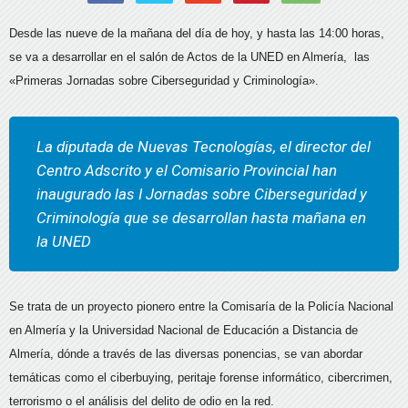
Desde las nueve de la mañana del día de hoy, y hasta las 14:00 horas,
se va a desarrollar en el salón de Actos de la UNED en Almería, las
«Primeras Jornadas sobre Ciberseguridad y Criminología».
La diputada de Nuevas Tecnologías, el director del
Centro Adscrito y el Comisario Provincial han
inaugurado las I Jornadas sobre Ciberseguridad y
Criminología que se desarrollan hasta mañana en
la UNED
Se trata de un proyecto pionero entre la Comisaría de la Policía Nacional
en Almería y la Universidad Nacional de Educación a Distancia de
Almería, dónde a través de las diversas ponencias, se van abordar
temáticas como el ciberbuying, peritaje forense informático, cibercrimen,
terrorismo o el análisis del delito de odio en la red.