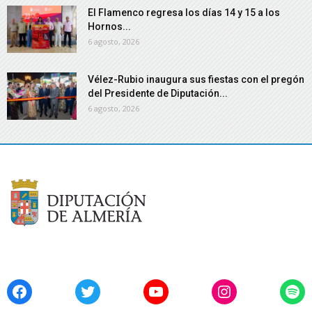
El Flamenco regresa los días 14 y 15 a los
Hornos...
6 agosto, 2026
Vélez-Rubio inaugura sus fiestas con el pregón
del Presidente de Diputación...
6 agosto, 2026
Facebook
Twitter
YouTube
Instagram
Spo