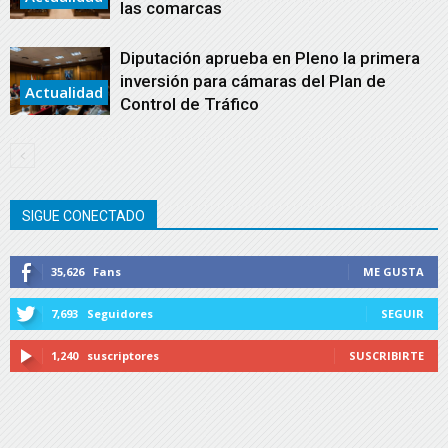
las comarcas
Diputación aprueba en Pleno la primera
inversión para cámaras del Plan de
Actualidad
Control de Tráfico
SIGUE CONECTADO
35,626
Fans
ME GUSTA
7,693
Seguidores
SEGUIR
1,240
suscriptores
SUSCRIBIRTE