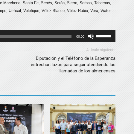
de Marchena, Santa Fe, Senés, Serón, Sierro, Sorbas, Tabernas,
Campo, Urrácal, Velefique, Vélez Blanco, Vélez Rubio, Vera, Viator,
Utiliza
00:00
las
teclas
Artículo siguiente
de
Diputación y el Teléfono de la Esperanza
estrechan lazos para seguir atendiendo las
flecha
llamadas de los almerienses
arriba/abajo
para
aumentar
o
disminuir
el
volumen.