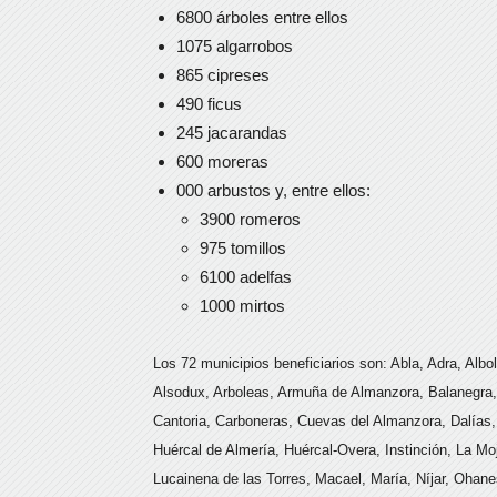
6800 árboles entre ellos
1075 algarrobos
865 cipreses
490 ficus
245 jacarandas
600 moreras
000 arbustos y, entre ellos:
3900 romeros
975 tomillos
6100 adelfas
1000 mirtos
Los 72 municipios beneficiarios son: Abla, Adra, Albo
Alsodux, Arboleas, Armuña de Almanzora, Balanegra, 
Cantoria, Carboneras, Cuevas del Almanzora, Dalías, E
Huércal de Almería, Huércal-Overa, Instinción, La Moj
Lucainena de las Torres, Macael, María, Níjar, Ohanes