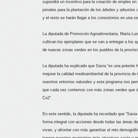
supondrá un incentivo para la creación de empleo en 
jornales para la plantación de los árboles y arbustos d
y el resto se harán llegar a los consistorios en una s
La diputada de Promoción Agroalimentaria, María Luisa
cultivan los ejemplares que se van a entregar a los 
de nuevas zonas verdes en los pueblos de la provinc
La diputada ha explicado que Savia “es una potente 
mejorar la calidad medioambiental de la provincia de
nuestros entornos naturales y este programa nos perm
que cada vez contemos con más zonas verdes que de
Co2”.
En este sentido, la diputada ha recordado que “Savia
forma integral con acciones desde todas las áreas de
vivan, y afrontar con más garantías el reto demográf
tengan nuestros municipios más atractivos serán y m