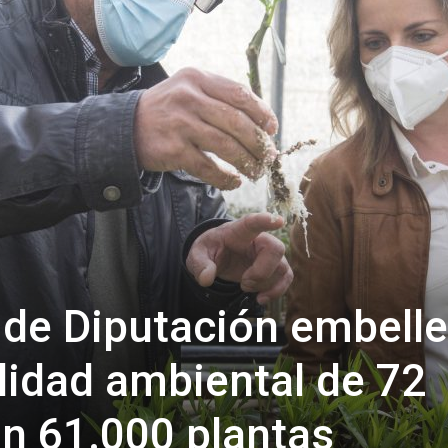
de
Almería
’ de Diputación embell
alidad ambiental de 72
n 61.000 plantas