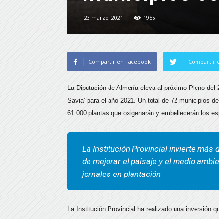
23 marzo, 2021
1956
Compartir en Facebook
Compartir e
La Diputación de Almería eleva al próximo Pleno del 2
Savia’ para el año 2021. Un total de 72 municipios de
61.000 plantas que oxigenarán y embellecerán los esp
La Institución Provincial invierte má
de mejorar el paisaje y el medio ambi
jornales en plantación
La Institución Provincial ha realizado una inversión