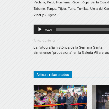
Pechina, Pulpí, Purchena, Rágol, Rioja, Santa Cruz 
Taberno, Terque, Tíjola, Turre, Turrillas, Uleila del 
Vícar y Zurgena.
Reproductor
00:00
de
audio
Artículo anterior
La fotografía histórica de la Semana Santa
almeriense `procesiona´ en la Galería Alfareros
Artículo relacionados