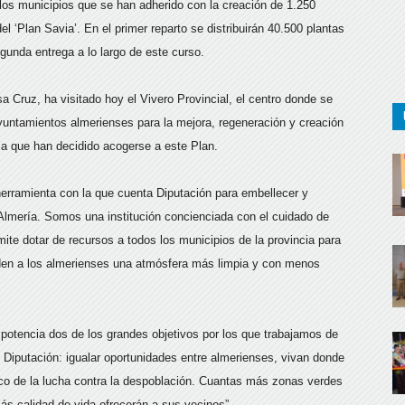
los municipios que se han adherido con la creación de 1.250
el ‘Plan Savia’. En el primer reparto se distribuirán 40.500 plantas
egunda entrega a lo largo de este curso.
 Cruz, ha visitado hoy el Vivero Provincial, el centro donde se
ayuntamientos almerienses para la mejora, regeneración y creación
ia que han decidido acogerse a este Plan.
herramienta con la que cuenta Diputación para embellecer y
 Almería. Somos una institución concienciada con el cuidado de
ite dotar de recursos a todos los municipios de la provincia para
n a los almerienses una atmósfera más limpia y con menos
 potencia dos de los grandes objetivos por los que trabajamos de
 Diputación: igualar oportunidades entre almerienses, vivan donde
ico de la lucha contra la despoblación. Cuantas más zonas verdes
ás calidad de vida ofrecerán a sus vecinos”.