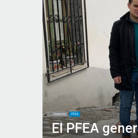
Fomento
PFEA
El PFEA gener