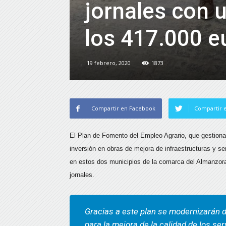
jornales con u
los 417.000 e
19 febrero, 2020
1873
Compartir en Facebook
Compartir e
El Plan de Fomento del Empleo Agrario, que gestiona 
inversión en obras de mejora de infraestructuras y ser
en estos dos municipios de la comarca del Almanzora
jornales.
Gracias a este plan se modernizarán d
para la mejora de la calidad de los se