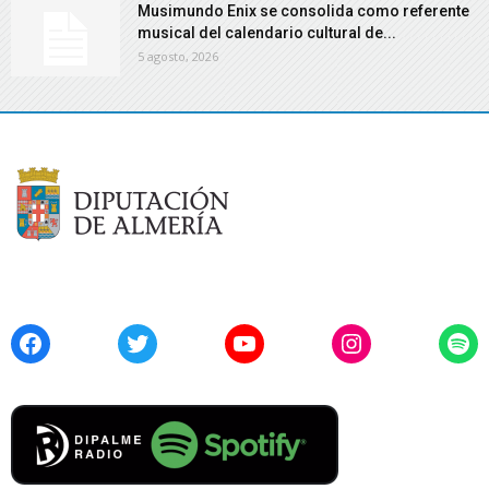
Musimundo Enix se consolida como referente
musical del calendario cultural de...
5 agosto, 2026
Facebook
Twitter
YouTube
Instagram
Spo