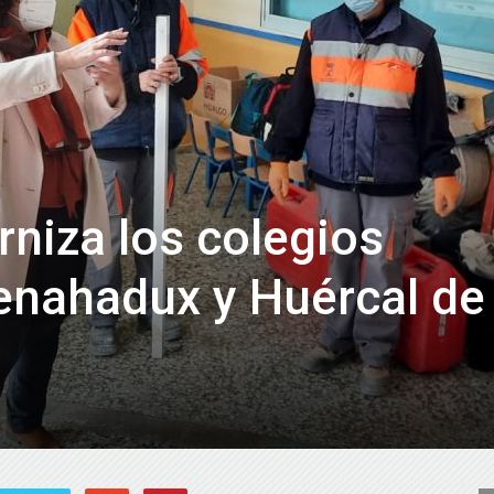
de
Almería
niza los colegios
enahadux y Huércal de