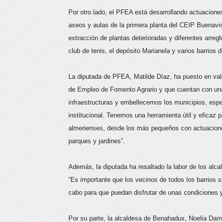
Por otro lado, el PFEA está desarrollando actuacione
aseos y aulas de la primera planta del CEIP Buenavis
extracción de plantas deterioradas y diferentes arreg
club de tenis, el depósito Marianela y varios barrios d
La diputada de PFEA, Matilde Díaz, ha puesto en valo
de Empleo de Fomento Agrario y que cuentan con una
infraestructuras y embellecemos los municipios, espec
institucional. Tenemos una herramienta útil y eficaz 
almerienses, desde los más pequeños con actuacion
parques y jardines”.
Además, la diputada ha resaltado la labor de los alca
“Es importante que los vecinos de todos los barrios
cabo para que puedan disfrutar de unas condiciones 
Por su parte, la alcaldesa de Benahadux, Noelia Dam