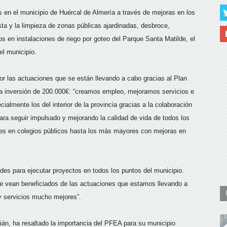
s en el municipio de Huércal de Almería a través de mejoras en los
ta y la limpieza de zonas públicas ajardinadas, desbroce,
los en instalaciones de riego por goteo del Parque Santa Matilde, el
el municipio.
r las actuaciones que se están llevando a cabo gracias al Plan
 inversión de 200.000€: “creamos empleo, mejoramos servicios e
ialmente los del interior de la provincia gracias a la colaboración
para seguir impulsado y mejorando la calidad de vida de todos los
es en colegios públicos hasta los más mayores con mejoras en
ldes para ejecutar proyectos en todos los puntos del municipio.
 se vean beneficiados de las actuaciones que estamos llevando a
y servicios mucho mejores”.
ián, ha resaltado la importancia del PFEA para su municipio