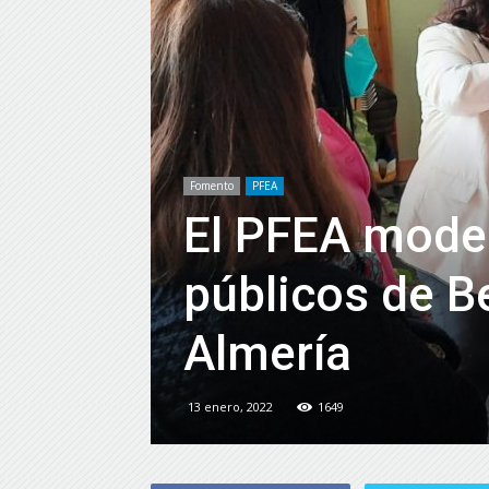
Fomento
PFEA
El PFEA moder
públicos de B
Almería
13 enero, 2022
1649