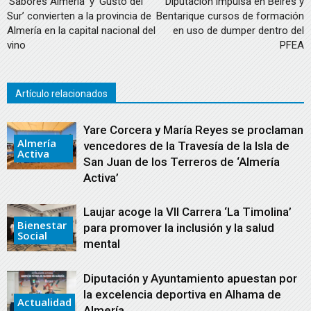
‘Sabores Almería’ y ‘Gusto del
Diputación impulsa en Beires y
Sur’ convierten a la provincia de
Bentarique cursos de formación
Almería en la capital nacional del
en uso de dumper dentro del
vino
PFEA
Artículo relacionados
Yare Corcera y María Reyes se proclaman
Almería
vencedores de la Travesía de la Isla de
Activa
San Juan de los Terreros de ‘Almería
Activa’
Laujar acoge la VII Carrera ‘La Timolina’
Bienestar
para promover la inclusión y la salud
Social
mental
Diputación y Ayuntamiento apuestan por
la excelencia deportiva en Alhama de
Actualidad
Almería