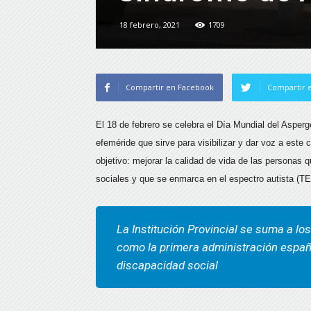
18 febrero, 2021
1709
Compartir en Facebook
Compartir e
El 18 de febrero se celebra el Día Mundial del Asper
efeméride que sirve para visibilizar y dar voz a este
objetivo: mejorar la calidad de vida de las personas q
sociales y que se enmarca en el espectro autista (TE
La Institución Provincial se suma a l
como la primera administración espa
discapacidad social