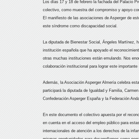
Los días 17 y 18 de febrero la fachada del Palacio Pr
colectivo, como muestra del compromiso y apoyo con 
El manifiesto de las asociaciones de Asperger de est
este síndrome como discapacidad social.
La diputada de Bienestar Social, Ángeles Martínez, h
institución española que ha apoyado el reconocimien
otras muchas instituciones están emulando. Nos enor
colaboración institucional para lograr este importante 
Además, la Asociación Asperger Almería celebra esta
participará la diputada de Igualdad y Familia, Carmen 
Confederación Asperger España y la Federación And
En este documento el colectivo apuesta por el recon
en cuenta en el acceso del empleo público para esta
internacionales de atención a los derechos de la inf
mismas oportunidades para desarrollarnos como perso