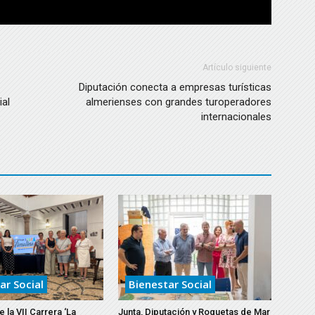
Artículo siguiente
Diputación conecta a empresas turísticas
ial
almerienses con grandes turoperadores
internacionales
ar Social
Bienestar Social
 la VII Carrera ‘La
Junta, Diputación y Roquetas de Mar