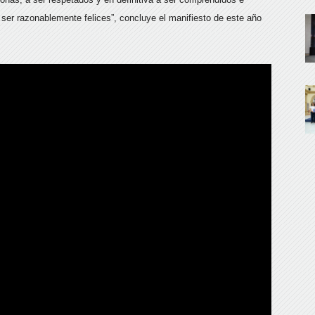
 ser razonablemente felices”, concluye el manifiesto de este año