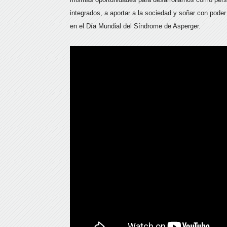
integrados, a aportar a la sociedad y soñar con poder
en el Día Mundial del Síndrome de Asperger.