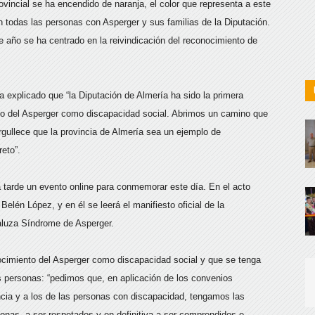
ovincial se ha encendido de naranja, el color que representa a este
todas las personas con Asperger y sus familias de la Diputación.
e año se ha centrado en la reivindicación del reconocimiento de
a explicado que “la Diputación de Almería ha sido la primera
to del Asperger como discapacidad social. Abrimos un camino que
gullece que la provincia de Almería sea un ejemplo de
reto”.
 tarde un evento online para conmemorar este día. En el acto
Belén López, y en él se leerá el manifiesto oficial de la
aluza Síndrome de Asperger.
ocimiento del Asperger como discapacidad social y que se tenga
s personas: “pedimos que, en aplicación de los convenios
ancia y a los de las personas con discapacidad, tengamos las
nas, a ser respetados y en definitiva a ser comprendidos e