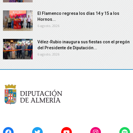
El Flamenco regresa los días 14 y 15 a los
Hornos...
6 agosto, 2026
Vélez-Rubio inaugura sus fiestas con el pregón
del Presidente de Diputación...
6 agosto, 2026
Facebook
Twitter
YouTube
Instagram
Spo