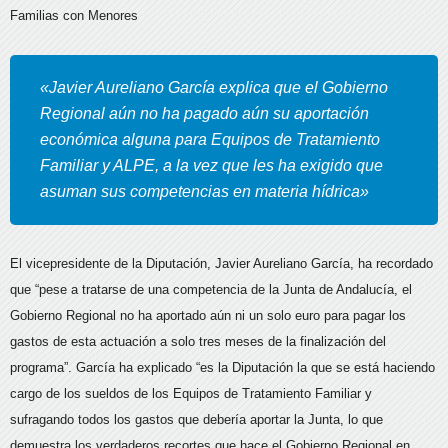
Familias con Menores
«Javier Aureliano García explica que el Gobierno
Regional aún no ha pagado aún su aportación
económica alguna para Equipos de Tratamiento
Familiar y ALPE, a la vez que les ha exigido que
asuman sus competencias en materia hídrica»
El vicepresidente de la Diputación, Javier Aureliano García, ha recordado
que “pese a tratarse de una competencia de la Junta de Andalucía, el
Gobierno Regional no ha aportado aún ni un solo euro para pagar los
gastos de esta actuación a solo tres meses de la finalización del
programa”. García ha explicado “es la Diputación la que se está haciendo
cargo de los sueldos de los Equipos de Tratamiento Familiar y
sufragando todos los gastos que debería aportar la Junta, lo que
demuestra los verdaderos recortes que hace el Gobierno Regional en