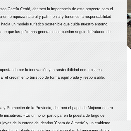
isco García Cerdá, destacó la importancia de este proyecto para el
enorme riqueza natural y patrimonial y tenemos la responsabilidad
acia un modelo turístico sostenible que cuide nuestro entorno,
ntice que las próximas generaciones puedan seguir disfrutando de
apostando por la innovación y la sostenibilidad como pilares
car el crecimiento turístico de forma equilibrada y responsable.
a y Promoción de la Provincia, destacó el papel de Mojácar dentro
 de iniciativas: «Es un honor participar en la puesta de largo de
as joyas de la corona del destino ‘Costa de Almería’ y un emblema
atural y el talento de nuestros profesionales. El municipio afianza