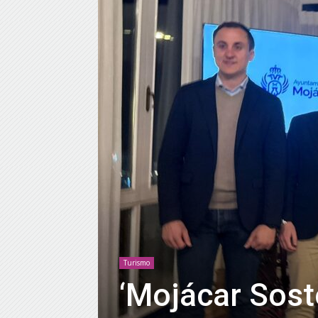
Turismo
‘Mojácar Soste