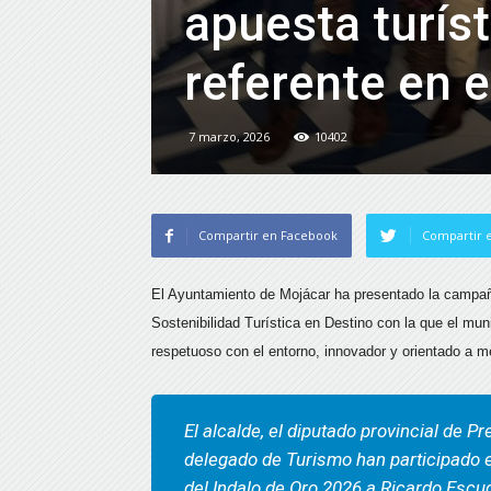
apuesta turís
referente en e
7 marzo, 2026
10402
Compartir en Facebook
Compartir e
El Ayuntamiento de Mojácar ha presentado la campaña 
Sostenibilidad Turística en Destino con la que el mu
respetuoso con el entorno, innovador y orientado a me
El alcalde, el diputado provincial de P
delegado de Turismo han participado e
del Indalo de Oro 2026 a Ricardo Esc