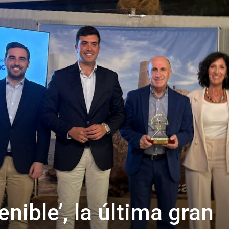
de
Almería
nible’, la última gran