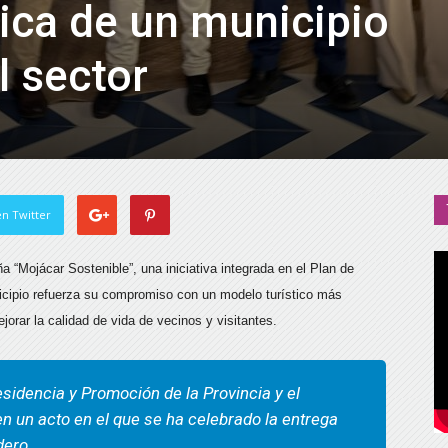
tica de un municipio
l sector
n Twitter
“Mojácar Sostenible”, una iniciativa integrada en el Plan de
nicipio refuerza su compromiso con un modelo turístico más
jorar la calidad de vida de vecinos y visitantes.
residencia y Promoción de la Provincia y el
n un acto en el que se ha celebrado la entrega
udero