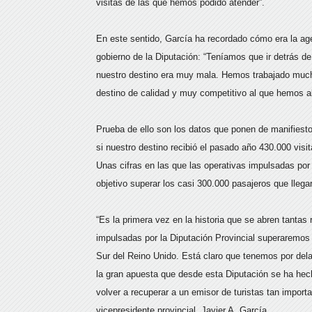
visitas de las que hemos podido atender”.
En este sentido, García ha recordado cómo era la ag
gobierno de la Diputación: “Teníamos que ir detrás de
nuestro destino era muy mala. Hemos trabajado much
destino de calidad y muy competitivo al que hemos ab
Prueba de ello son los datos que ponen de manifiesto
si nuestro destino recibió el pasado año 430.000 visi
Unas cifras en las que las operativas impulsadas por
objetivo superar los casi 300.000 pasajeros que lleg
“Es la primera vez en la historia que se abren tantas 
impulsadas por la Diputación Provincial superaremos
Sur del Reino Unido. Está claro que tenemos por dela
la gran apuesta que desde esta Diputación se ha hech
volver a recuperar a un emisor de turistas tan import
vicepresidente provincial, Javier A. García.