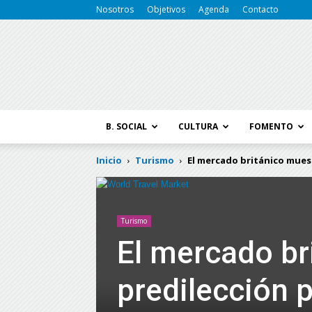
Nosotros
Objetivos
Agenda
Contacto
B. SOCIAL
CULTURA
FOMENTO
Inicio
Turismo
El mercado británico muest
Turismo
El mercado br
predilección p