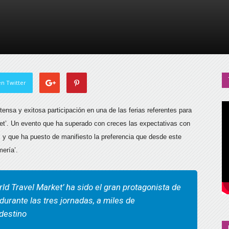
de
Almería
n Twitter
tensa y exitosa participación en una de las ferias referentes para
arket’. Un evento que ha superado con creces las expectativas con
es y que ha puesto de manifiesto la preferencia que desde este
mería’.
orld Travel Market’ ha sido el gran protagonista de
, durante las tres jornadas, a miles de
destino