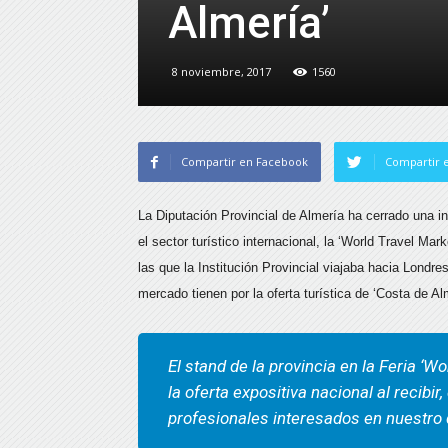
Almería’
8 noviembre, 2017
1560
Compartir en Facebook
Compartir e
La Diputación Provincial de Almería ha cerrado una in
el sector turístico internacional, la ‘World Travel M
las que la Institución Provincial viajaba hacia Londr
mercado tienen por la oferta turística de ‘Costa de Al
El stand de la provincia en la Feria ‘W
la oferta expositiva nacional al recibir
profesionales interesados en nuestro 