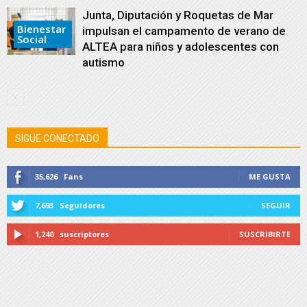
Junta, Diputación y Roquetas de Mar
Bienestar
impulsan el campamento de verano de
Social
ALTEA para niños y adolescentes con
autismo
SIGUE CONECTADO
35,626
Fans
ME GUSTA
7,693
Seguidores
SEGUIR
1,240
suscriptores
SUSCRIBIRTE