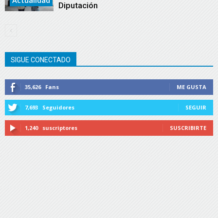
Diputación
SIGUE CONECTADO
35,626
Fans
ME GUSTA
7,693
Seguidores
SEGUIR
1,240
suscriptores
SUSCRIBIRTE