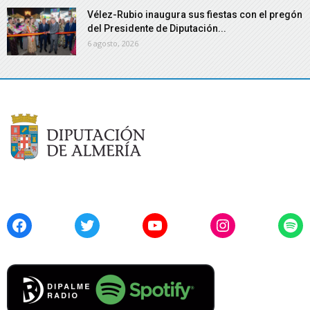
Vélez-Rubio inaugura sus fiestas con el pregón
del Presidente de Diputación...
6 agosto, 2026
Facebook
Twitter
YouTube
Instagram
Spo