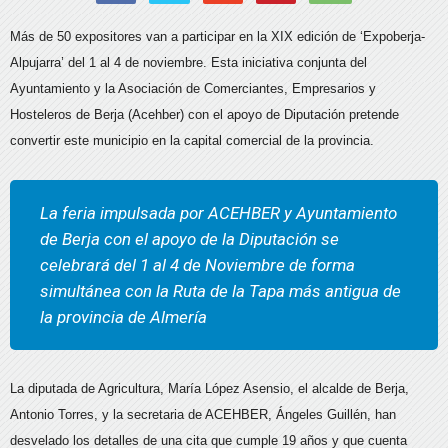
Más de 50 expositores van a participar en la XIX edición de ‘Expoberja-
Alpujarra’ del 1 al 4 de noviembre. Esta iniciativa conjunta del
Ayuntamiento y la Asociación de Comerciantes, Empresarios y
Hosteleros de Berja (Acehber) con el apoyo de Diputación pretende
convertir este municipio en la capital comercial de la provincia.
La feria impulsada por ACEHBER y Ayuntamiento
de Berja con el apoyo de la Diputación se
celebrará del 1 al 4 de Noviembre de forma
simultánea con la Ruta de la Tapa más antigua de
la provincia de Almería
La diputada de Agricultura, María López Asensio, el alcalde de Berja,
Antonio Torres, y la secretaria de ACEHBER, Ángeles Guillén, han
desvelado los detalles de una cita que cumple 19 años y que cuenta