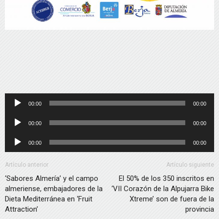
Reproductor
00:00
00:00
de
Reproductor
00:00
00:00
audio
de
Reproductor
00:00
00:00
audio
de
audio
Artículo anterior
Artículo siguiente
‘Sabores Almería’ y el campo
El 50% de los 350 inscritos en
almeriense, embajadores de la
‘VII Corazón de la Alpujarra Bike
Dieta Mediterránea en ‘Fruit
Xtreme’ son de fuera de la
Attraction’
provincia