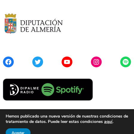
Facebook
Twitter
YouTube
Instagram
Spo
Hemos publicado una nueva versión de nuestras condiciones de
tratamiento de datos. Puede leer estas condiciones
aquí
.
Contacto
Aviso Legal
Privacidad
Cookies
Aceptar