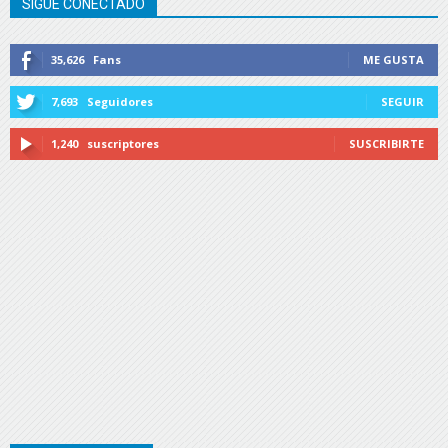
SIGUE CONECTADO
35,626
Fans
ME GUSTA
7,693
Seguidores
SEGUIR
1,240
suscriptores
SUSCRIBIRTE