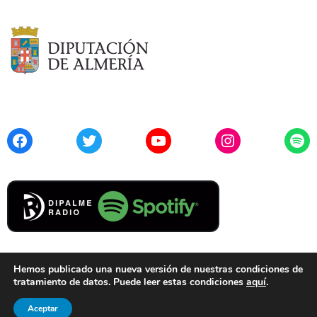
Facebook
Twitter
YouTube
Instagram
Spo
Hemos publicado una nueva versión de nuestras condiciones de
tratamiento de datos. Puede leer estas condiciones
aquí
.
Contacto
Aviso Legal
Privacidad
Cookies
Aceptar
© 2021 Diputación de Almería. Todos los derechos reservados.