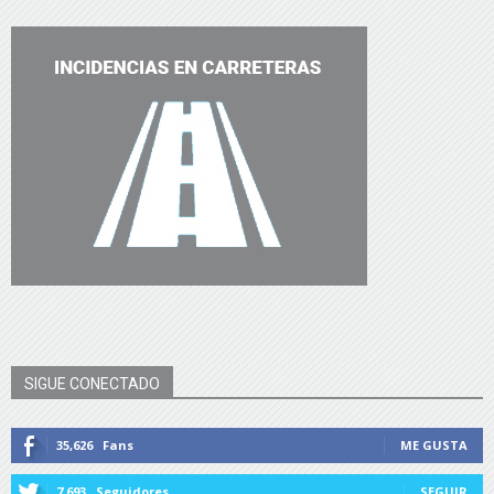
SIGUE CONECTADO
35,626
Fans
ME GUSTA
7,693
Seguidores
SEGUIR