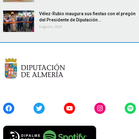
Vélez-Rubio inaugura sus fiestas con el pregón
del Presidente de Diputación...
6 agosto, 2026
Facebook
Twitter
YouTube
Instagram
Spo