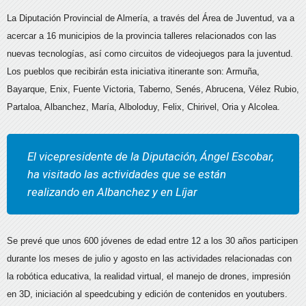
La Diputación Provincial de Almería, a través del Área de Juventud, va a
acercar a 16 municipios de la provincia talleres relacionados con las
nuevas tecnologías, así como circuitos de videojuegos para la juventud.
Los pueblos que recibirán esta iniciativa itinerante son: Armuña,
Bayarque, Enix, Fuente Victoria, Taberno, Senés, Abrucena, Vélez Rubio,
Partaloa, Albanchez, María, Alboloduy, Felix, Chirivel, Oria y Alcolea.
El vicepresidente de la Diputación, Ángel Escobar,
ha visitado las actividades que se están
realizando en Albanchez y en Líjar
Se prevé que unos 600 jóvenes de edad entre 12 a los 30 años participen
durante los meses de julio y agosto en las actividades relacionadas con
la robótica educativa, la realidad virtual, el manejo de drones, impresión
en 3D, iniciación al speedcubing y edición de contenidos en youtubers.