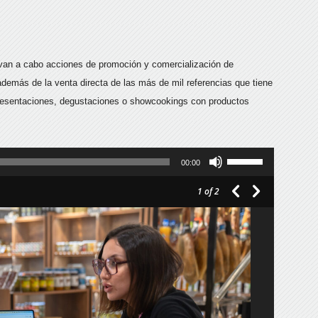
levan a cabo acciones de promoción y comercialización de
demás de la venta directa de las más de mil referencias que tiene
presentaciones, degustaciones o showcookings con productos
Utiliza
00:00
las
1
of 2
teclas
de
flecha
arriba/abajo
para
aumentar
o