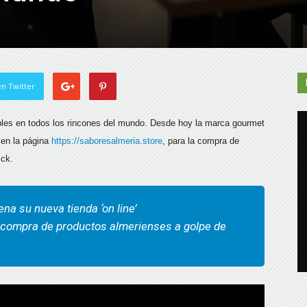
n Twitter
bles en todos los rincones del mundo. Desde hoy la marca gourmet
, en la página
https://saboresalmeria.store
, para la compra de
ick.
na su nueva tienda ‘on line’
a compra de productos almerienses a golpe de