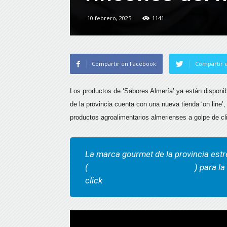
10 febrero, 2025
1141
Compartir en Facebook
Compartir e
Los productos de ‘Sabores Almería’ ya están disponi
de la provincia cuenta con una nueva tienda ‘on line’
productos agroalimentarios almerienses a golpe de cl
La marca gourmet de la provincia estre
(
https://saboresalmeria.store
) para l
click