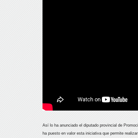
Así lo ha anunciado el diputado provincial de Promo
ha puesto en valor esta iniciativa que permite realiz