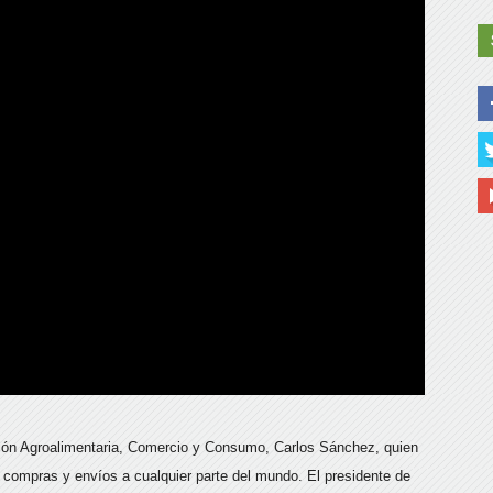
ción Agroalimentaria, Comercio y Consumo, Carlos Sánchez, quien
ar compras y envíos a cualquier parte del mundo. El presidente de