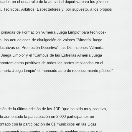
cados en el desarrollo de la actividad deportiva para los jóvenes
 Técnicos, Árbitros, Espectadores y, por supuesto, a los propios
s jornadas de Formación “Almería Juega Limpio” para técnicos-
n, las actuaciones de divulgación de valores “Almería Juega
ucativas de Promoción Deportiva”, las Distinciones “Almería
a Juega Limpio” y el “Campus de las Estrellas Almería Juega
omportamientos positivos de todas las partes implicadas en el
Almería Juega Limpio” el merecido acto de reconocimiento público”,
ción de la última edición de los JDP “que ha sido muy positiva,
o aumentado la participación en 2.000 participantes en
ntado con la participación de 61 municipios en las Ligas
a conseguir incrementar el número de pueblos adscritos y el