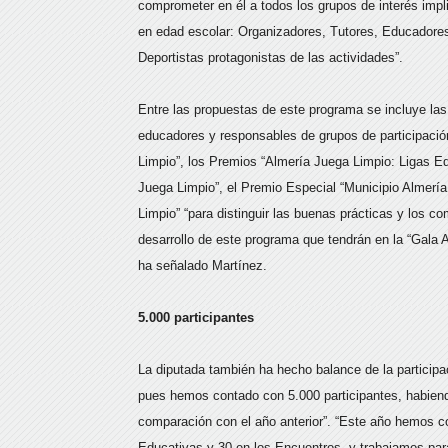
comprometer en él a todos los grupos de interés impli
en edad escolar: Organizadores, Tutores, Educadores,
Deportistas protagonistas de las actividades”.
Entre las propuestas de este programa se incluye la
educadores y responsables de grupos de participació
Limpio”, los Premios “Almería Juega Limpio: Ligas Ed
Juega Limpio”, el Premio Especial “Municipio Almerí
Limpio” “para distinguir las buenas prácticas y los c
desarrollo de este programa que tendrán en la “Gala 
ha señalado Martínez.
5.000 participantes
La diputada también ha hecho balance de la participa
pues hemos contado con 5.000 participantes, habiend
comparación con el año anterior”. “Este año hemos co
Educativas y 30 en los Encuentros, y trabajamos par