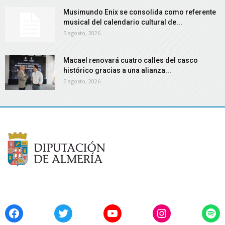
Musimundo Enix se consolida como referente
musical del calendario cultural de...
5 agosto, 2026
Macael renovará cuatro calles del casco
histórico gracias a una alianza...
5 agosto, 2026
Facebook
Twitter
YouTube
Instagram
Spo