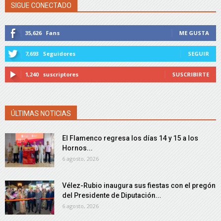
SIGUE CONECTADO
35,626
Fans
ME GUSTA
7,693
Seguidores
SEGUIR
1,240
suscriptores
SUSCRIBIRTE
ÚLTIMAS NOTICIAS
El Flamenco regresa los días 14 y 15 a los
Hornos...
6 agosto, 2026
Vélez-Rubio inaugura sus fiestas con el pregón
del Presidente de Diputación...
6 agosto, 2026