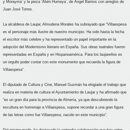
y Morayma’ y la pieza ‘Abén Humeya’, de Ángel Barrios con arreglos de
Juan José Torres.
La alcaldesa de Laujar, Almudena Morales ha subrayado que “Villaespesa
es el personaje más ilustre de nuestro municipio. Ha sido hasta la fecha
el escritor más celebre y ha representado un papel importante en la
adopción del Modernismo literario en España. Sus obras teatrales fueron
representadas en España y en Hispanoamérica. Para los laujareños es
un orgullo poder contar con este monumento que recuerda la figura de
Villaespesa”.
El diputado de Cultura y Cine, Manuel Guzmán ha elogiado el trabajo que
realiza en materia de cultura el Ayuntamiento de Laujar y ha afirmado que
“es un gran día para la provincia de Almería, ya que descubriendo la
escultura en homenaje a Villaespesa, supone recordar a una gran figura
de las letras como fue Villaespesa, nacido en este municipio”.
Del mismo modo, ha destacado la estrecha colaboración que hay entre