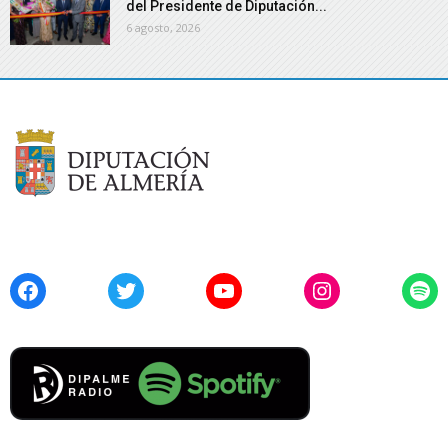
del Presidente de Diputación...
6 agosto, 2026
Facebook
Twitter
YouTube
Instagram
Spo