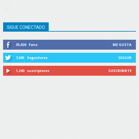
SIGUE CONECTADO
35,626
Fans
ME GUSTA
7,693
Seguidores
SEGUIR
1,240
suscriptores
SUSCRIBIRTE