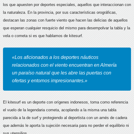
los que apuesten por deportes especiales,
aquellos que interaccionan con
la naturaleza. En la provincia, por sus características orográficas,
destacan las zonas con fuerte viento que hacen las delicias de aquellos
que esperan cualquier resquicio del mismo para desempolvar la tabla y la
vela o cometa si es que hablamos de kitesurf.
«Los aficionados a los deportes náuticos
relacionados con el viento encuentran en Almería
un paraíso natural que les abre las puertas con
ofertas y entornos impresionantes.»
El kitesurf es un deporte con orígenes indonesos, toma como referencia
el vuelo de la legendaria cometa, acoplando a la misma una tabla
parecida a la de surf y protegiendo al deportista con un arnés de cadera
que además le aporta la sujeción necesaria para no perder el equilibrio ni
sus utensilios.