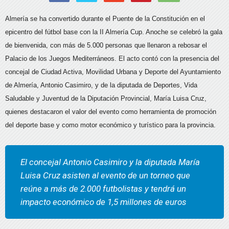
Almería se ha convertido durante el Puente de la Constitución en el
epicentro del fútbol base con la II Almería Cup. Anoche se celebró la gala
de bienvenida, con más de 5.000 personas que llenaron a rebosar el
Palacio de los Juegos Mediterráneos. El acto contó con la presencia del
concejal de Ciudad Activa, Movilidad Urbana y Deporte del Ayuntamiento
de Almería, Antonio Casimiro, y de la diputada de Deportes, Vida
Saludable y Juventud de la Diputación Provincial, María Luisa Cruz,
quienes destacaron el valor del evento como herramienta de promoción
del deporte base y como motor económico y turístico para la provincia.
El concejal Antonio Casimiro y la diputada María
Luisa Cruz asisten al evento de un torneo que
reúne a más de 2.000 futbolistas y tendrá un
impacto económico de 1,5 millones de euros