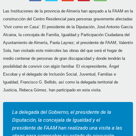
Las Instituciones de la provincia de Almería han apoyado a la FAAM en la
construcción del Centro Residencial para personas gravemente afectadas
‘Vivir como en Casa’. El presidente de la Diputación, José Antonio García
Alcaina, la concejala de Familia, Igualdad y Participación Ciudadana del
Ayuntamiento de Almería, Paola Laynez; el presidente de FAAM, Valentín
Sola, han visitado este miércoles las obras del que será el hogar de
medio centenar de personas de gran discapacidad y donde tendrán la
posibilidad de convivir con algún familiar. El vicepresidente, Ángel
Escobar y el delegado de Inclusión Social, Juventud, Familias e
Igualdad, Francisco G. Bellido, así como la delegada territorial de
Justicia, Rebeca Gómez, han participado en esta visita.
La delegada del Gobierno, el presidente de la
Diputación, la concejala de Igualdad y el
presidente de FAAM han realizado una visita a las
obras para comprobar su estado de ejecución