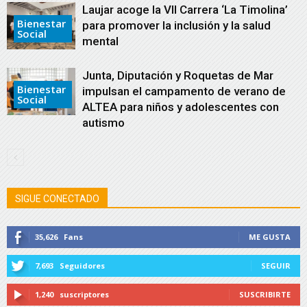
Laujar acoge la VII Carrera ‘La Timolina’
Bienestar
para promover la inclusión y la salud
Social
mental
Junta, Diputación y Roquetas de Mar
Bienestar
impulsan el campamento de verano de
Social
ALTEA para niños y adolescentes con
autismo
SIGUE CONECTADO
35,626
Fans
ME GUSTA
7,693
Seguidores
SEGUIR
1,240
suscriptores
SUSCRIBIRTE