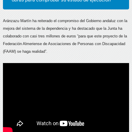
Aránzazu Martín ha reiterado el compromiso del Gobierno andaluz con la
mejora del sistema de la dependencia y ha destacado que la Junta ha
colaborado con casi tres millones de euros “para que este proyecto de la
Federación Almeriense de Asociaciones de Personas con Discapacidad
(FAAM) se haga realidad”.