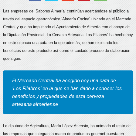
Las empresas de ‘Sabores Almería’ continúan acercándose al público a
través del espacio gastronómico ‘Almería Cocina’ ubicado en el Mercado
Central y que ha impulsado el Ayuntamiento de Almería con el apoyo de
la Diputación Provincial. La Cerveza Artesana ‘Los Filabres’ ha hecho hoy
en este espacio una cata en la que además, se han explicado los
beneficios de este producto así como el cuidado proceso de elaboración
que sigue.
El Mercado Central ha acogido hoy una cata de
‘Los Filabres’ en la que se han dado a conocer los
beneficios y propiedades de esta cerveza
artesana almeriense
La diputada de Agricultura, María López Asensio, ha animado al resto de
las empresas que integran la marca de productos gourmet puesta en