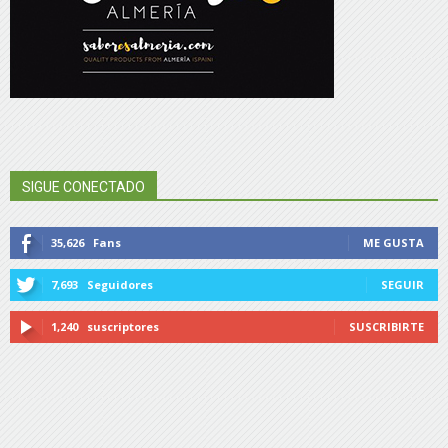
SIGUE CONECTADO
35,626
Fans
ME GUSTA
7,693
Seguidores
SEGUIR
1,240
suscriptores
SUSCRIBIRTE