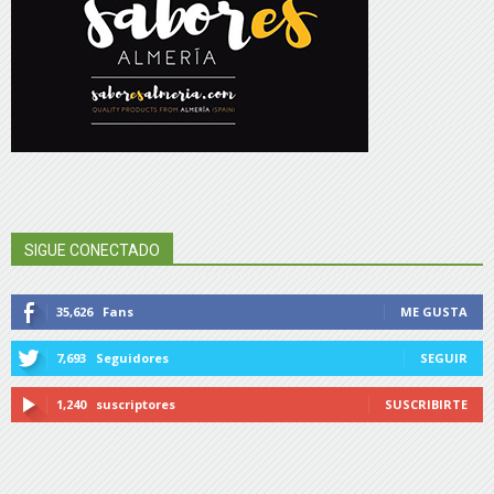
SIGUE CONECTADO
35,626
Fans
ME GUSTA
7,693
Seguidores
SEGUIR
1,240
suscriptores
SUSCRIBIRTE