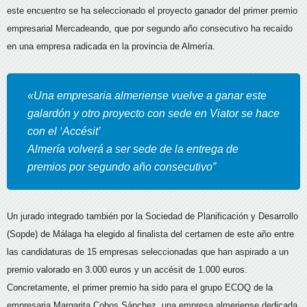
este encuentro se ha seleccionado el proyecto ganador del primer premio
empresarial Mercadeando, que por segundo año consecutivo ha recaído
en una empresa radicada en la provincia de Almería.
«Una empresaria almeriense vuelve a ganar este
galardón y otro proyecto con sede en Viator se hace
con el ‘Accésit’
Almería volverá a ser sede de la entrega de
premios por segundo año consecutivo”
Un jurado integrado también por la Sociedad de Planificación y Desarrollo
(Sopde) de Málaga ha elegido al finalista del certamen de este año entre
las candidaturas de 15 empresas seleccionadas que han aspirado a un
premio valorado en 3.000 euros y un accésit de 1.000 euros.
Concretamente, el primer premio ha sido para el grupo ECOQ de la
empresaria Margarita Cobos Sánchez, una empresa almeriense dedicada