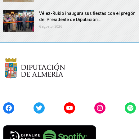
Vélez-Rubio inaugura sus fiestas con el pregón
del Presidente de Diputación...
6 agosto, 2026
Facebook
Twitter
YouTube
Instagram
Spo