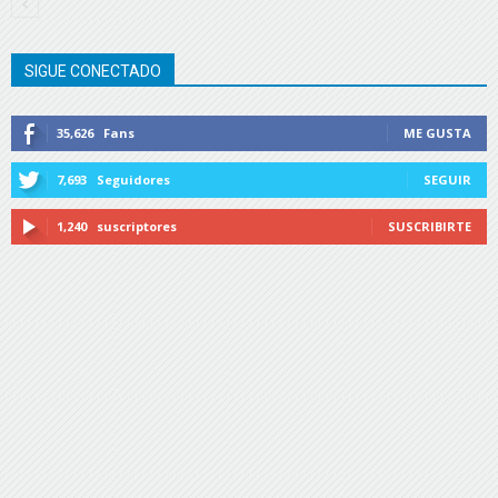
SIGUE CONECTADO
35,626
Fans
ME GUSTA
7,693
Seguidores
SEGUIR
1,240
suscriptores
SUSCRIBIRTE