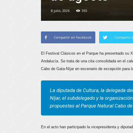
8 julio, 2026
365
Compartir en Facebook
Compartir e
El Festival Clásicos en el Parque ha presentado su X
Andalucía. Se trata de una cita consolidada en el cale
Cabo de Gata-Níjar en escenario de excepción para la
La diputada de Cultura, la delegada de
Níjar, el subdelegado y la organizació
propuestas al Parque Natural Cabo de
En el acto han participado la vicepresidenta y diputa