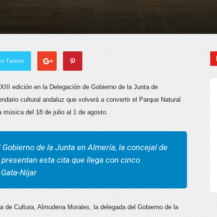
n Twitter
XIII edición en la Delegación de Gobierno de la Junta de
ndario cultural andaluz que volverá a convertir el Parque Natural
 música del 18 de julio al 1 de agosto.
l Gobierno de la Junta en Almería, la concejal de
n presentan esta cita que llega con cinco
 Gata-Níjar
da de Cultura, Almudena Morales, la delegada del Gobierno de la