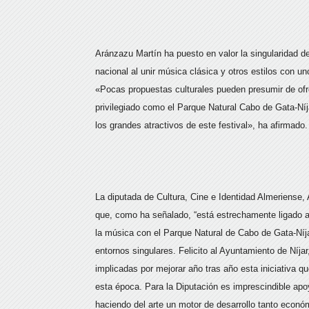
Aránzazu Martín ha puesto en valor la singularidad d
nacional al unir música clásica y otros estilos con 
«Pocas propuestas culturales pueden presumir de ofre
privilegiado como el Parque Natural Cabo de Gata-Níja
los grandes atractivos de este festival», ha afirmado.
La diputada de Cultura, Cine e Identidad Almeriense,
que, como ha señalado, “está estrechamente ligado a
la música con el Parque Natural de Cabo de Gata-Níjar
entornos singulares. Felicito al Ayuntamiento de Níja
implicadas por mejorar año tras año esta iniciativa q
esta época. Para la Diputación es imprescindible apo
haciendo del arte un motor de desarrollo tanto econó