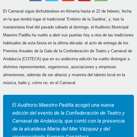
El Carnaval sigue disfrutándose en Almería hasta el 22 de febrero, fecha
en la que tendrá lugar el tradicional ‘Entierro de la Sardina’, y, tras la
maratoniana final del pasado sábado al domingo, el Auditorio Municipal
Maestro Padilla ha vuelto a abrir sus puertas hoy a otra de las tradiciones
habituales de esta fiesta en la última década: el acto de entrega de los
Premios Anuales de la Gala de la Confederación de Teatro y Carnaval de
Andalucía (COTECA) que en su undécima edición ha vuelto distinguir a
distintos representantes, organismos, asociaciones y empresas
almerienses, además de ser altavoz y muestra del talento local en la
música, baile y, cómo no, en el Carnaval.
El Auditorio Maestro Padilla acogió una nueva
edición del evento de la Confederación de Teatro y
Carnaval de Andalucía, que contó con la presencia
de la alcaldesa María del Mar Vázquez y del
vicepresidente Eugenio Gonzálvez