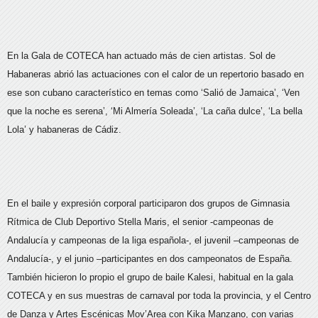
En la Gala de COTECA han actuado más de cien artistas. Sol de
Habaneras abrió las actuaciones con el calor de un repertorio basado en
ese son cubano característico en temas como ‘Salió de Jamaica’, ‘Ven
que la noche es serena’, ‘Mi Almería Soleada’, ‘La caña dulce’, ‘La bella
Lola’ y habaneras de Cádiz.
En el baile y expresión corporal participaron dos grupos de Gimnasia
Rítmica de Club Deportivo Stella Maris, el senior -campeonas de
Andalucía y campeonas de la liga española-, el juvenil –campeonas de
Andalucía-, y el junio –participantes en dos campeonatos de España.
También hicieron lo propio el grupo de baile Kalesi, habitual en la gala
COTECA y en sus muestras de carnaval por toda la provincia, y el Centro
de Danza y Artes Escénicas Mov’Area con Kika Manzano, con varias