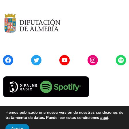
Facebook
Twitter
YouTube
Instagram
Spo
Hemos publicado una nueva versión de nuestras condiciones de
tratamiento de datos. Puede leer estas condiciones
aquí
.
Contacto
Aviso Legal
Privacidad
Cookies
Aceptar