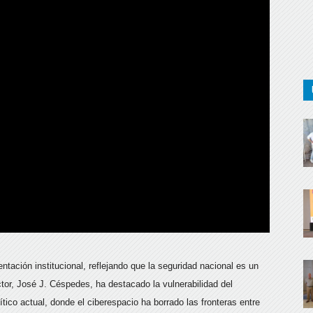
tación institucional, reflejando que la seguridad nacional es un
tor, José J. Céspedes, ha destacado la vulnerabilidad del
ítico actual, donde el ciberespacio ha borrado las fronteras entre