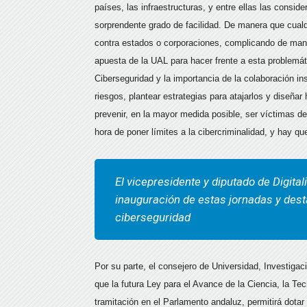
países, las infraestructuras, y entre ellas las consi
sorprendente grado de facilidad. De manera que cualqu
contra estados o corporaciones, complicando de man
apuesta de la UAL para hacer frente a esta problemá
Ciberseguridad y la importancia de la colaboración ins
riesgos, plantear estrategias para atajarlos y diseña
prevenir, en la mayor medida posible, ser víctimas de 
hora de poner límites a la cibercriminalidad, y hay qu
El vicepresidente y diputado de Digitali
inauguración de estas jornadas y desta
ciberseguridad
Por su parte, el consejero de Universidad, Investig
que la futura Ley para el Avance de la Ciencia, la T
tramitación en el Parlamento andaluz, permitirá dotar