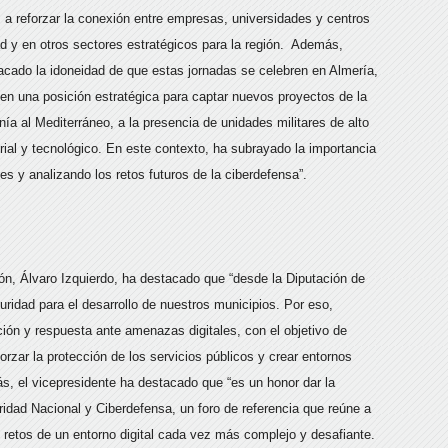
 a reforzar la conexión entre empresas, universidades y centros
ad y en otros sectores estratégicos para la región. Además,
cado la idoneidad de que estas jornadas se celebren en Almería,
en una posición estratégica para captar nuevos proyectos de la
nía al Mediterráneo, a la presencia de unidades militares de alto
trial y tecnológico. En este contexto, ha subrayado la importancia
s y analizando los retos futuros de la ciberdefensa”.
ción, Álvaro Izquierdo, ha destacado que “desde la Diputación de
ridad para el desarrollo de nuestros municipios. Por eso,
ón y respuesta ante amenazas digitales, con el objetivo de
orzar la protección de los servicios públicos y crear entornos
ás, el vicepresidente ha destacado que “es un honor dar la
ridad Nacional y Ciberdefensa, un foro de referencia que reúne a
s retos de un entorno digital cada vez más complejo y desafiante.