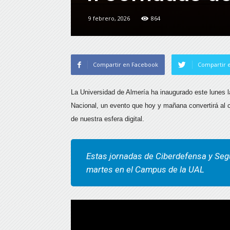
9 febrero, 2026
864
Compartir en Facebook
Compartir e
La Universidad de Almería ha inaugurado este lunes 
Nacional, un evento que hoy y mañana convertirá al c
de nuestra esfera digital.
Estas jornadas de Ciberdefensa y Segu
martes en el Campus de la UAL