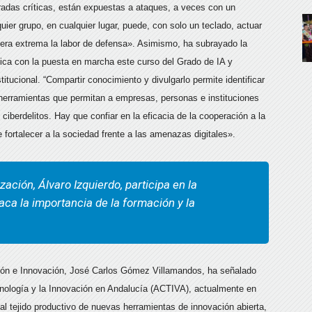
deradas críticas, están expuestas a ataques, a veces con un
ier grupo, en cualquier lugar, puede, con solo un teclado, actuar
era extrema la labor de defensa». Asimismo, ha subrayado la
tica con la puesta en marcha este curso del Grado de IA y
titucional. “Compartir conocimiento y divulgarlo permite identificar
r herramientas que permitan a empresas, personas e instituciones
ciberdelitos. Hay que confiar en la eficacia de la cooperación a la
e fortalecer a la sociedad frente a las amenazas digitales».
zación, Álvaro Izquierdo, participa en la
ca la importancia de la formación y la
ación e Innovación, José Carlos Gómez Villamandos, ha señalado
ecnología y la Innovación en Andalucía (ACTIVA), actualmente en
 al tejido productivo de nuevas herramientas de innovación abierta,