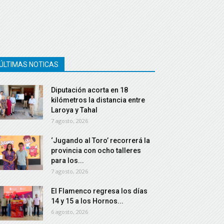
ÚLTIMAS NOTICAS
Diputación acorta en 18
kilómetros la distancia entre
Laroya y Tahal
7 agosto, 2026
‘Jugando al Toro’ recorrerá la
provincia con ocho talleres
para los...
7 agosto, 2026
El Flamenco regresa los días
14 y 15 a los Hornos...
6 agosto, 2026