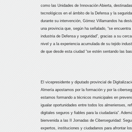
como las Unidades de Innovación Abierta, destinadas
tecnológicos en el ámbito de la Defensa y la segurid
durante su intervención, Gómez Villamandos ha desta
una provincia que, según ha señalado, “se encuentra 
industria de Defensa y seguridad”, gracias a su cerca
nivel y a la experiencia acumulada de su tejido indus
de que desde esta ciudad “se estén sentando las base
El vicepresidente y diputado provincial de Digitaliza
Almería apostamos por la formación y por la cibersegu
estamos formando a técnicos municipales en prevenci
igualar oportunidades entre todos los almerienses, ref
digitales seguros y fiables para la ciudadanía”. Adem
bienvenida a las II Jornadas de Ciberseguridad: Segu
expertos, instituciones y ciudadanos para afrontar lo