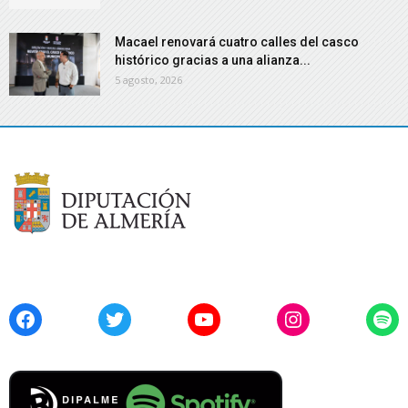
Macael renovará cuatro calles del casco
histórico gracias a una alianza...
5 agosto, 2026
Facebook
Twitter
YouTube
Instagram
Spo