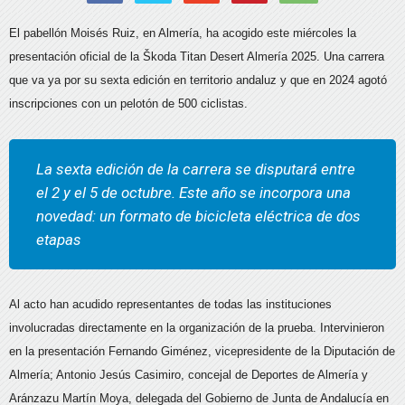
El pabellón Moisés Ruiz, en Almería, ha acogido este miércoles la
presentación oficial de la Škoda Titan Desert Almería 2025. Una carrera
que va ya por su sexta edición en territorio andaluz y que en 2024 agotó
inscripciones con un pelotón de 500 ciclistas.
La sexta edición de la carrera se disputará entre
el 2 y el 5 de octubre. Este año se incorpora una
novedad: un formato de bicicleta eléctrica de dos
etapas
Al acto han acudido representantes de todas las instituciones
involucradas directamente en la organización de la prueba. Intervinieron
en la presentación Fernando Giménez, vicepresidente de la Diputación de
Almería; Antonio Jesús Casimiro, concejal de Deportes de Almería y
Aránzazu Martín Moya, delegada del Gobierno de Junta de Andalucía en