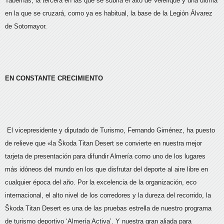
Tabernas, la tercera en las que se subirá el alto de Velefique y una última
en la que se cruzará, como ya es habitual, la base de la Legión Álvarez
de Sotomayor.
EN CONSTANTE CRECIMIENTO
El vicepresidente y diputado de Turismo, Fernando Giménez, ha puesto
de relieve que «la Škoda Titan Desert se convierte en nuestra mejor
tarjeta de presentación para difundir Almería como uno de los lugares
más idóneos del mundo en los que disfrutar del deporte al aire libre en
cualquier época del año. Por la excelencia de la organización, eco
internacional, el alto nivel de los corredores y la dureza del recorrido, la
Škoda Titan Desert es una de las pruebas estrella de nuestro programa
de turismo deportivo ‘Almería Activa’. Y nuestra gran aliada para