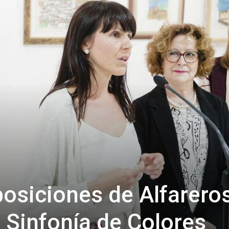
de
Almería
posiciones de Alfarero
 Sinfonía de Colores