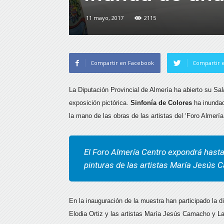
11 mayo, 2017
2115
Compartir en Facebook
Compartir e
La Diputación Provincial de Almería ha abierto su S
exposición pictórica.
Sinfonía de Colores
ha inundad
la mano de las obras de las artistas del ‘Foro Almería
El Foro Almería Centro expondrá hast
pinturas de las artistas María Jesús
En la inauguración de la muestra han participado la d
Elodia Ortiz y las artistas María Jesús Camacho y L