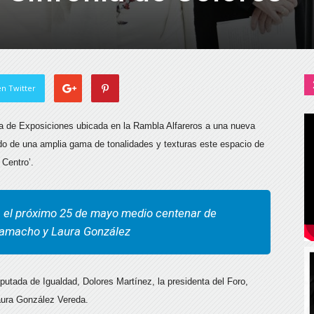
n Twitter
ala de Exposiciones ubicada en la Rambla Alfareros a una nueva
o de una amplia gama de tonalidades y texturas este espacio de
 Centro’.
a el próximo 25 de mayo medio centenar de
 Camacho y Laura González
iputada de Igualdad, Dolores Martínez, la presidenta del Foro,
aura González Vereda.