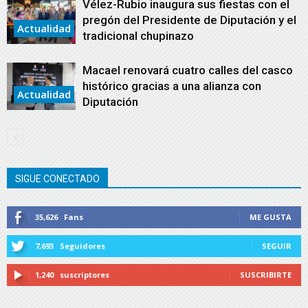
Vélez-Rubio inaugura sus fiestas con el
pregón del Presidente de Diputación y el
Actualidad
tradicional chupinazo
Macael renovará cuatro calles del casco
histórico gracias a una alianza con
Actualidad
Diputación
SIGUE CONECTADO
35,626
Fans
ME GUSTA
7,693
Seguidores
SEGUIR
1,240
suscriptores
SUSCRIBIRTE