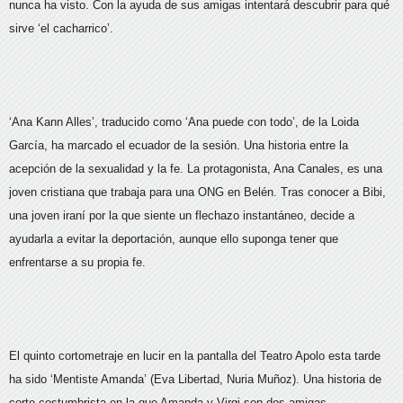
nunca ha visto. Con la ayuda de sus amigas intentará descubrir para qué
sirve ‘el cacharrico’.
‘Ana Kann Alles’, traducido como ‘Ana puede con todo’, de la Loida
García, ha marcado el ecuador de la sesión. Una historia entre la
acepción de la sexualidad y la fe. La protagonista, Ana Canales, es una
joven cristiana que trabaja para una ONG en Belén. Tras conocer a Bibi,
una joven iraní por la que siente un flechazo instantáneo, decide a
ayudarla a evitar la deportación, aunque ello suponga tener que
enfrentarse a su propia fe.
El quinto cortometraje en lucir en la pantalla del Teatro Apolo esta tarde
ha sido ‘Mentiste Amanda’ (Eva Libertad, Nuria Muñoz). Una historia de
corte costumbrista en la que Amanda y Virgi son dos amigas