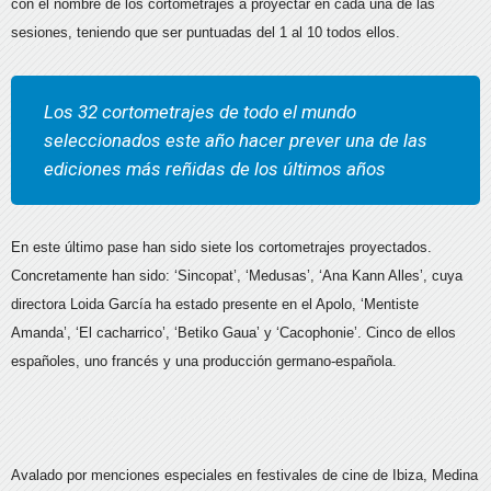
con el nombre de los cortometrajes a proyectar en cada una de las
sesiones, teniendo que ser puntuadas del 1 al 10 todos ellos.
Los 32 cortometrajes de todo el mundo
seleccionados este año hacer prever una de las
ediciones más reñidas de los últimos años
En este último pase han sido siete los cortometrajes proyectados.
Concretamente han sido: ‘Sincopat’, ‘Medusas’, ‘Ana Kann Alles’, cuya
directora Loida García ha estado presente en el Apolo, ‘Mentiste
Amanda’, ‘El cacharrico’, ‘Betiko Gaua’ y ‘Cacophonie’. Cinco de ellos
españoles, uno francés y una producción germano-española.
Avalado por menciones especiales en festivales de cine de Ibiza, Medina