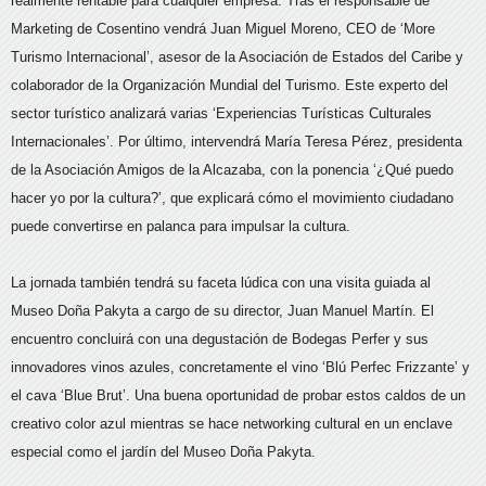
realmente rentable para cualquier empresa. Tras el responsable de
Marketing de Cosentino vendrá Juan Miguel Moreno, CEO de ‘More
Turismo Internacional’, asesor de la Asociación de Estados del Caribe y
colaborador de la Organización Mundial del Turismo. Este experto del
sector turístico analizará varias ‘Experiencias Turísticas Culturales
Internacionales’. Por último, intervendrá María Teresa Pérez, presidenta
de la Asociación Amigos de la Alcazaba, con la ponencia ‘¿Qué puedo
hacer yo por la cultura?’, que explicará cómo el movimiento ciudadano
puede convertirse en palanca para impulsar la cultura.
La jornada también tendrá su faceta lúdica con una visita guiada al
Museo Doña Pakyta a cargo de su director, Juan Manuel Martín. El
encuentro concluirá con una degustación de Bodegas Perfer y sus
innovadores vinos azules, concretamente el vino ‘Blú Perfec Frizzante’ y
el cava ‘Blue Brut’. Una buena oportunidad de probar estos caldos de un
creativo color azul mientras se hace networking cultural en un enclave
especial como el jardín del Museo Doña Pakyta.