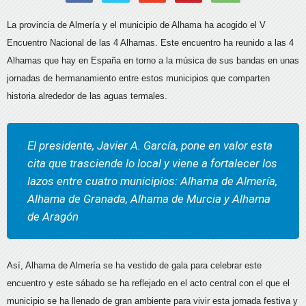
La provincia de Almería y el municipio de Alhama ha acogido el V
Encuentro Nacional de las 4 Alhamas. Este encuentro ha reunido a las 4
Alhamas que hay en España en torno a la música de sus bandas en unas
jornadas de hermanamiento entre estos municipios que comparten
historia alrededor de las aguas termales.
El presidente, Javier A. García, pone en valor esta
cita que trasciende lo local y viene a fortalecer los
lazos entre cuatro municipios: Alhama de Almería,
Alhama de Granada, Alhama de Murcia y Alhama
de Aragón
Así, Alhama de Almería se ha vestido de gala para celebrar este
encuentro y este sábado se ha reflejado en el acto central con el que el
municipio se ha llenado de gran ambiente para vivir esta jornada festiva y