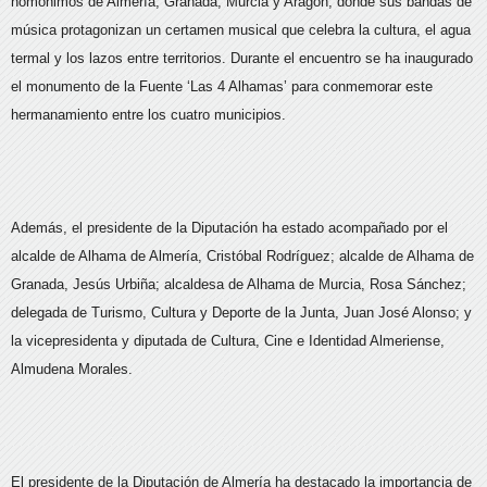
homónimos de Almería, Granada, Murcia y Aragón, donde sus bandas de
música protagonizan un certamen musical que celebra la cultura, el agua
termal y los lazos entre territorios. Durante el encuentro se ha inaugurado
el monumento de la Fuente ‘Las 4 Alhamas’ para conmemorar este
hermanamiento entre los cuatro municipios.
Además, el presidente de la Diputación ha estado acompañado por el
alcalde de Alhama de Almería, Cristóbal Rodríguez; alcalde de Alhama de
Granada, Jesús Urbiña; alcaldesa de Alhama de Murcia, Rosa Sánchez;
delegada de Turismo, Cultura y Deporte de la Junta, Juan José Alonso; y
la vicepresidenta y diputada de Cultura, Cine e Identidad Almeriense,
Almudena Morales.
El presidente de la Diputación de Almería ha destacado la importancia de