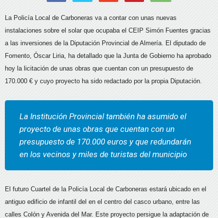
La Policía Local de Carboneras va a contar con unas nuevas
instalaciones sobre el solar que ocupaba el CEIP Simón Fuentes gracias
a las inversiones de la Diputación Provincial de Almería. El diputado de
Fomento, Óscar Liria, ha detallado que la Junta de Gobierno ha aprobado
hoy la licitación de unas obras que cuentan con un presupuesto de
170.000 € y cuyo proyecto ha sido redactado por la propia Diputación.
La Institución Provincial también ha asumido el
proyecto de unas obras que cuentan con un
presupuesto de 170.000 euros y que redundarán
en los vecinos y miles de turistas del municipio
El futuro Cuartel de la Policía Local de Carboneras estará ubicado en el
antiguo edificio de infantil del en el centro del casco urbano, entre las
calles Colón y Avenida del Mar. Este proyecto persigue la adaptación de