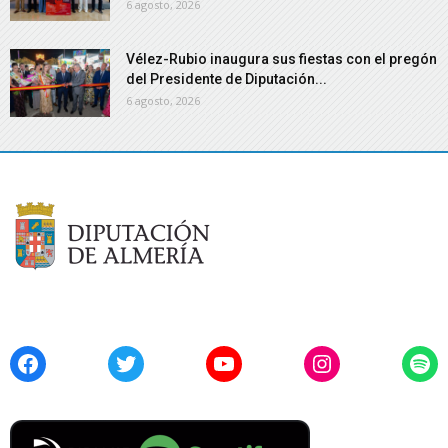
6 agosto, 2026
Vélez-Rubio inaugura sus fiestas con el pregón
del Presidente de Diputación...
6 agosto, 2026
Facebook
Twitter
YouTube
Instagram
Spo