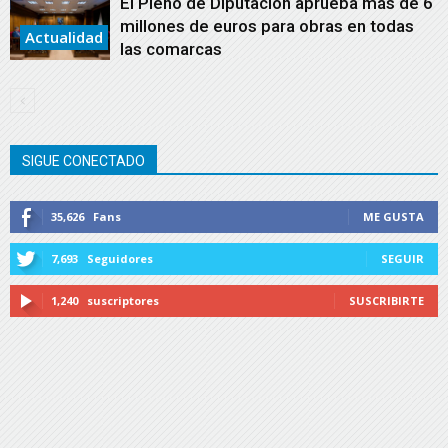
El Pleno de Diputación aprueba más de 6
millones de euros para obras en todas
Actualidad
las comarcas
SIGUE CONECTADO
35,626
Fans
ME GUSTA
7,693
Seguidores
SEGUIR
1,240
suscriptores
SUSCRIBIRTE