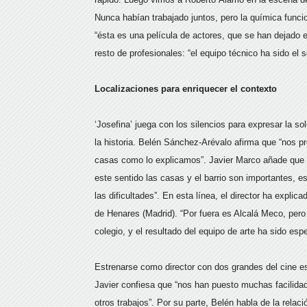
Nunca habían trabajado juntos, pero la química funcio
“ésta es una película de actores, que se han dejado 
resto de profesionales: “el equipo técnico ha sido el 
Localizaciones para enriquecer el contexto
‘Josefina’ juega con los silencios para expresar la s
la historia. Belén Sánchez-Arévalo afirma que “nos p
casas como lo explicamos”. Javier Marco añade que “
este sentido las casas y el barrio son importantes, e
las dificultades”. En esta línea, el director ha explic
de Henares (Madrid). “Por fuera es Alcalá Meco, pero
colegio, y el resultado del equipo de arte ha sido espe
Estrenarse como director con dos grandes del cine
Javier confiesa que “nos han puesto muchas facilidad
otros trabajos”. Por su parte, Belén habla de la rela