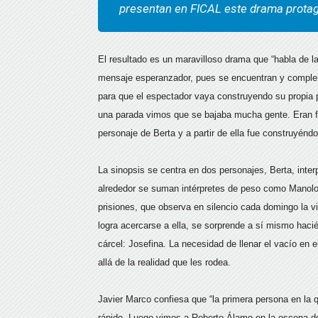
presentan en FICAL este drama prota
El resultado es un maravilloso drama que “habla de 
mensaje esperanzador, pues se encuentran y complem
para que el espectador vaya construyendo su propia p
una parada vimos que se bajaba mucha gente. Eran fam
personaje de Berta y a partir de ella fue construyéndos
La sinopsis se centra en dos personajes, Berta, int
alrededor se suman intérpretes de peso como Manolo 
prisiones, que observa en silencio cada domingo la vi
logra acercarse a ella, se sorprende a sí mismo hacié
cárcel: Josefina. La necesidad de llenar el vacío en 
allá de la realidad que les rodea.
Javier Marco confiesa que “la primera persona en l
rápido. Luego vimos a Roberto Álamo en la escena del