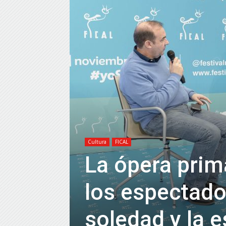
Cultura
FICAL
La ópera prim
los espectador
soledad y la 