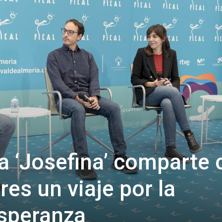
de
Almería
a ‘Josefina’ comparte 
es un viaje por la
esperanza