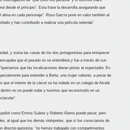
nó desde el principio”. Esta frase la desarrolla asegurando que
el alma en cada personaje”. Rosa García pone en valor también al
soñado y han contribuido a realizar una película redonda”.
oledad, y suma las casas de los dos protagonistas para enriquecer
reocupaba que el pasado no se entendiera y fue a través de sus
queríamos que las localizaciones dieran pistas al espectador. En
specialmente para entender a Berta, una mujer valiente, a pesar de
ado que el interior de la cárcel se ha rodado en un colegio de Alcalá
 dentro no se puede rodar y tuvimos que reconstruirlo en un
ctacular”.
 español como Emma Suárez y Roberto Álamo puede pesar, pero
es, al igual que los demás intérpretes, que sí los conocíamos de
ción director-guionista: “no hemos trabajado con compartimentos