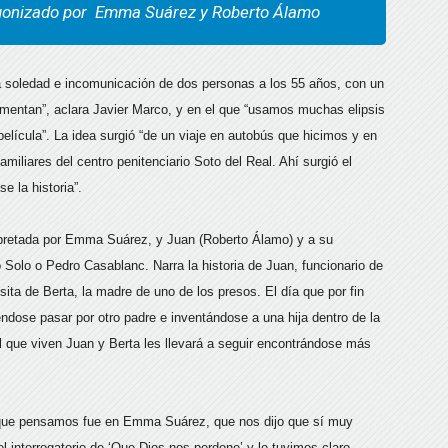
gonizado por Emma Suárez y Roberto Álamo
la soledad e incomunicación de dos personas a los 55 años, con un
entan”, aclara Javier Marco, y en el que “usamos muchas elipsis
elícula”. La idea surgió “de un viaje en autobús que hicimos y en
iliares del centro penitenciario Soto del Real. Ahí surgió el
e la historia”.
erpretada por Emma Suárez, y Juan (Roberto Álamo) y a su
Solo o Pedro Casablanc. Narra la historia de Juan, funcionario de
sita de Berta, la madre de uno de los presos. El día que por fin
ndose pasar por otro padre e inventándose a una hija dentro de la
el que viven Juan y Berta les llevará a seguir encontrándose más
a que pensamos fue en Emma Suárez, que nos dijo que sí muy
 interrogatorio de ‘Que Dios nos perdone’ y lo tuvimos claro.