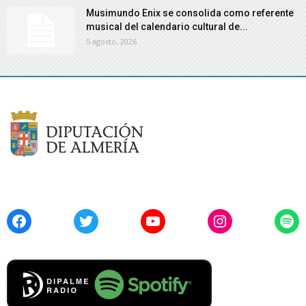
Musimundo Enix se consolida como referente
musical del calendario cultural de...
5 agosto, 2026
Facebook
Twitter
YouTube
Instagram
Spo